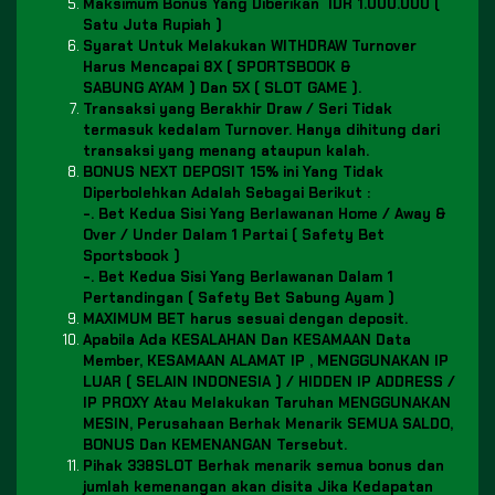
Maksimum Bonus Yang Diberikan IDR 1.000.000 (
Satu Juta Rupiah )
Syarat Untuk Melakukan WITHDRAW Turnover
Harus Mencapai 8X ( SPORTSBOOK &
SABUNG AYAM ) Dan 5X ( SLOT GAME ).
Transaksi yang Berakhir Draw / Seri Tidak
termasuk kedalam Turnover. Hanya dihitung dari
transaksi yang menang ataupun kalah.
BONUS NEXT DEPOSIT 15% ini Yang Tidak
Diperbolehkan Adalah Sebagai Berikut :
-. Bet Kedua Sisi Yang Berlawanan Home / Away &
Over / Under Dalam 1 Partai ( Safety Bet
Sportsbook )
-. Bet Kedua Sisi Yang Berlawanan Dalam 1
Pertandingan ( Safety Bet Sabung Ayam )
MAXIMUM BET harus sesuai dengan deposit.
Apabila Ada KESALAHAN Dan KESAMAAN Data
Member, KESAMAAN ALAMAT IP , MENGGUNAKAN IP
LUAR ( SELAIN INDONESIA ) / HIDDEN IP ADDRESS /
IP PROXY Atau Melakukan Taruhan MENGGUNAKAN
MESIN, Perusahaan Berhak Menarik SEMUA SALDO,
BONUS Dan KEMENANGAN Tersebut.
Pihak 338SLOT Berhak menarik semua bonus dan
jumlah kemenangan akan disita Jika Kedapatan