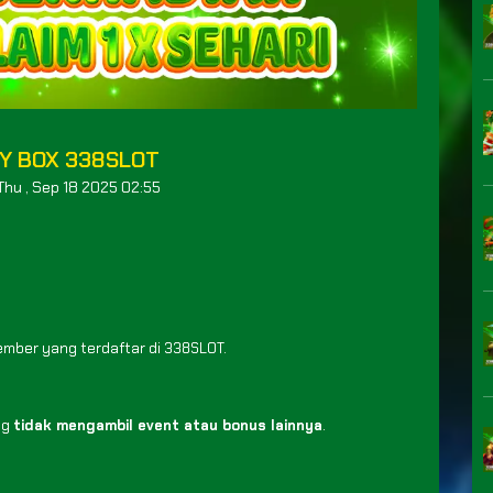
Y BOX 338SLOT
Thu , Sep 18 2025 02:55
ember yang terdaftar di 338SLOT.
ng
tidak mengambil event atau bonus lainnya
.