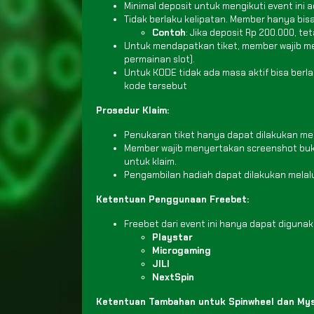
Minimal deposit untuk mengikuti event ini 
Tidak berlaku kelipatan. Member hanya bisa k
Contoh
: Jika deposit Rp 200.000, t
Untuk mendapatkan tiket, member wajib 
permainan slot).
Untuk KODE tidak ada masa aktif bisa be
kode tersebut
Prosedur Klaim:
Penukaran tiket hanya dapat dilakukan me
Member wajib menyertakan screenshot buk
untuk klaim.
Pengambilan hadiah dapat dilakukan melalu
Ketentuan Penggunaan Freebet:
Freebet dari event ini hanya dapat digunak
Playstar
Microgaming
JILI
NextSpin
Ketentuan Tambahan untuk Spinwheel dan Mys