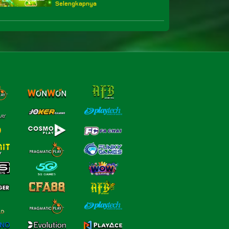
Selengkapnya