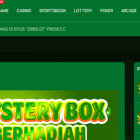
GAME
CASINO
SPORTSBOOK
LOTTERY
POKER
ARCADE
SITUS "338SLOT" PROSES DEPO WD TERCEPAT, MENERIMA DEPOSIT SEMUA
P