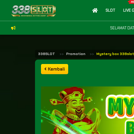
SLOT
LIVE 
SELAMAT DATANG DI 
338SLOT
Promotion
Mystery box 338slot
Kembali