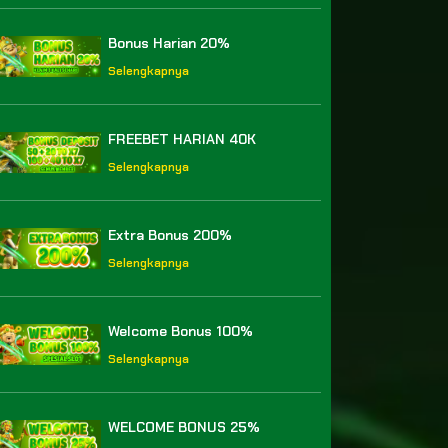
Bonus Harian 20%
Selengkapnya
FREEBET HARIAN 40K
Selengkapnya
Extra Bonus 200%
Selengkapnya
Welcome Bonus 100%
Selengkapnya
WELCOME BONUS 25%