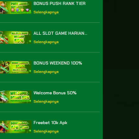
BONUS PUSH RANK TIER
Selengkapnya
ALL SLOT GAME HARIAN...
Selengkapnya
BONUS WEEKEND 100%
Selengkapnya
Welcome Bonus 50%
Selengkapnya
Freebet 10k Apk
Selengkapnya