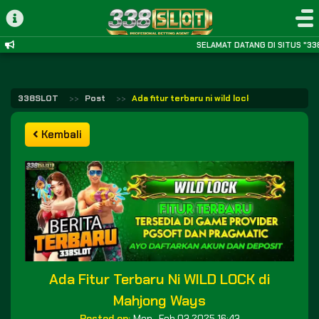
SELAMAT DATANG DI SITUS "33
338SLOT
Post
Ada fitur terbaru ni wild lock di mahjong way
Kembali
Ada Fitur Terbaru Ni WILD LOCK di
Mahjong Ways
Posted on:
Mon , Feb 03 2025 16:43