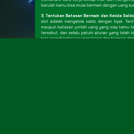
barulah kamu bisa mulai bermain dengan uang s
3. Tentukan Batasan Bermain dan Kelola Saldo
slot adalah mengelola saldo dengan bijak. Ten
maupun batasan jumlah uang yang siap kamu kel
tersebut, dan selalu patuhi aturan yang telah
bisa menghindari kerugian besar dan bermain den
4. Manfaatkan Bonus dan Promosi
Banyak pla
Pragmatic Bonanza, memberikan berbagai bonus
bonus deposit, cashback, dan promosi lainn
memberikan peluang lebih besar untuk menang 
selalu memeriksa halaman promosi di situs yang 
5. Pilih Waktu Bermain yang Tepat
Meskipun per
bermain yang tepat bisa memberikan sedikit ke
tertentu, seperti pagi atau siang hari, memilik
lebih rendah. Namun, yang terpenting adalah b
bermain dengan lebih fokus dan santai -
Cara Men
6. Mainkan dengan Tenang dan Jangan Terbaw
juga bisa menimbulkan emosi yang beragam, te
Yang penting adalah tetap tenang dan tidak 
sebaiknya istirahat sejenak dan kembali bermai