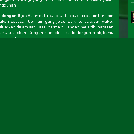
ungguhan.
 dengan Bijak
Salah satu kunci untuk sukses dalam bermain
tukan batasan bermain yang jelas, baik itu batasan waktu
uarkan dalam satu sesi bermain. Jangan melebihi batasan
 kamu tetapkan. Dengan mengelola saldo dengan bijak, kamu
gan lebih tenang.
tform slot online, termasuk yang menawarkan permainan
 dan promosi menarik. Manfaatkan bonus selamat datang,
ya untuk meningkatkan saldo bermainmu. Bonus ini bisa
tanpa harus mengeluarkan modal tambahan. Pastikan kamu
kamu gunakan agar tidak ketinggalan informasi terbaru.
mainan slot didasarkan pada keberuntungan, memilih waktu
untungan. Beberapa pemain percaya bahwa bermain di waktu
i peluang menang yang lebih baik karena trafik pemain yang
ermain di waktu yang nyaman bagi kamu sehingga kamu bisa
ang Main Slot Pragmatic Bonanza
.
a Emosi
Bermain slot bisa menjadi sangat menghibur, tetapi
rutama ketika kamu mengalami kekalahan berturut-turut.
terbawa emosi. Jika kamu merasa frustrasi atau marah,
n saat suasana hati sudah lebih baik. Fokus dan kesabaran