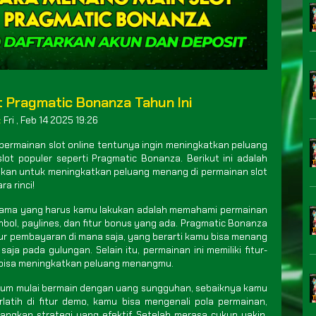
t Pragmatic Bonanza Tahun Ini
:
Fri , Feb 14 2025 19:26
permainan slot online tentunya ingin meningkatkan peluang
t populer seperti Pragmatic Bonanza. Berikut ini adalah
apkan untuk meningkatkan peluang menang di permainan slot
a rinci!
ama yang harus kamu lakukan adalah memahami permainan
mbol, paylines, dan fitur bonus yang ada. Pragmatic Bonanza
tur pembayaran di mana saja, yang berarti kamu bisa menang
a pada gulungan. Selain itu, permainan ini memiliki fitur-
ng bisa meningkatkan peluang menangmu.
um mulai bermain dengan uang sungguhan, sebaiknya kamu
atih di fitur demo, kamu bisa mengenali pola permainan,
angkan strategi yang efektif. Setelah merasa cukup yakin,