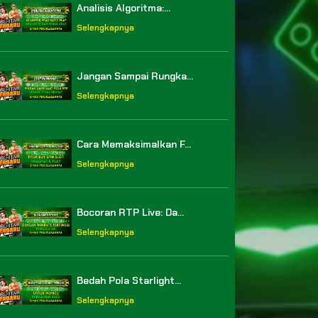
Analisis Algoritma:...
Selengkapnya
Jangan Sampai Rungka...
Selengkapnya
Cara Memaksimalkan F...
Selengkapnya
Bocoran RTP Live: Da...
Selengkapnya
Bedah Pola Starlight...
Selengkapnya