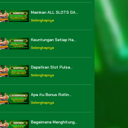
Mainkan ALL SLOTS GA...
Selengkapnya
Keuntungan Setiap Ha...
Selengkapnya
Dapatkan Slot Pulsa...
Selengkapnya
Apa itu Bonus Rollin...
Selengkapnya
Bagaimana Menghitung...