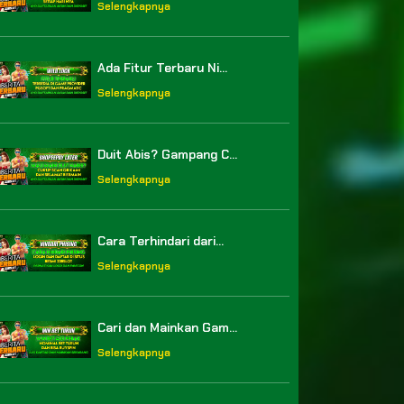
Selengkapnya
Ada Fitur Terbaru Ni...
Selengkapnya
Duit Abis? Gampang C...
Selengkapnya
Cara Terhindari dari...
Selengkapnya
Cari dan Mainkan Gam...
Selengkapnya