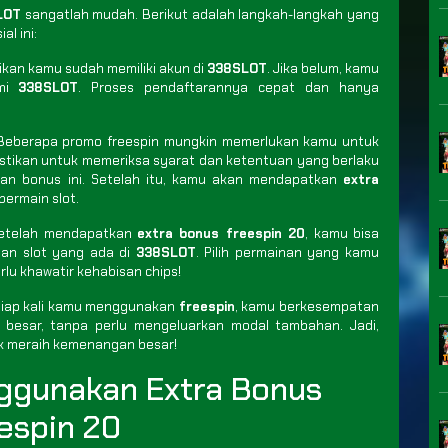
LOT
sangatlah mudah. Berikut adalah langkah-langkah yang
l ini:
kan kamu sudah memiliki akun di
338SLOT
. Jika belum, kamu
smi
338SLOT
. Proses pendaftarannya cepat dan hanya
eberapa promo freespin mungkin memerlukan kamu untuk
astikan untuk memeriksa syarat dan ketentuan yang berlaku
an bonus ini. Setelah itu, kamu akan mendapatkan
extra
ermain slot.
etelah mendapatkan
extra bonus freespin 20
, kamu bisa
an slot yang ada di
338SLOT
. Pilih permainan yang kamu
lu khawatir kehabisan chips!
iap kali kamu menggunakan
freespin
, kamu berkesempatan
besar, tanpa perlu mengeluarkan modal tambahan. Jadi,
k meraih kemenangan besar!
ggunakan Extra Bonus
espin 20