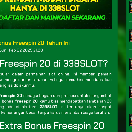
nus Freespin 20 Tahun Ini
Sun , Feb 02 2025 21:20
 Freespin 20 di 338SLOT?
uler dalam permainan slot online. Ini memberi pemain
us mengeluarkan taruhan. Artinya, kamu bisa mendapatkan
ngi saldo akunmu.
freespin 20
sebagai bagian dari promosi untuk menyambut
a bonus freespin 20
, kamu bisa mendapatkan tambahan 20
ang ada di platform
338SLOT
. Ini tentunya akan sangat
 kemenangan besar tanpa harus menambah biaya taruhan.
Extra Bonus Freespin 20