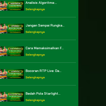
Analisis Algoritma:...
Selengkapnya
Jangan Sampai Rungka...
Selengkapnya
Cara Memaksimalkan F...
Selengkapnya
Bocoran RTP Live: Da...
Selengkapnya
Bedah Pola Starlight...
Selengkapnya