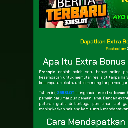
Dapatkan Extra Bo
Posted on:
Apa Itu Extra Bonus
Freespin
adalah salah satu bonus paling pop
kesempatan untuk memutar reel slot tanpa har
kesempatan ekstra untuk menang tanpa mengura
Tahun ini,
338SLOT
menghadirkan
extra bonus 
pemain baru maupun pemain lama. Dengan
extr
putaran gratis di berbagai permainan slot y
meningkatkan peluang kamu untuk mendapatkan
Cara Mendapatkan 